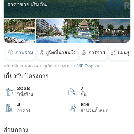
ราคาขาย เริ่มต้น
17 รูปภาพ
ภาพรวม
ยูนิตที่น่าสนใจ
การจ่าย
แผนรูป
หน้าหลัก
คอนโด
ภูเก็ต
บางเทา
VIP Tropika
เกี่ยวกับ โครงการ
2028
7
ปีที่สร้าง
ชั้น
ส่วนกลาง
4
616