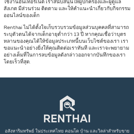
ใช้งานอินเทอร์เน็ต เราสนับสนุนให้ผู้ปกครองและผู้ดูแล
สังเกต มีส่วนร่วม ติดตาม และให้คำแนะนำเกี่ยวกับกิจกรรม
ออนไลน์ของเด็ก
Renthai ไม่ได้ตั้งใจเก็บรวบรวมข้อมูลส่วนบุคคลที่สามารถ
ระบุตัวตนได้จากเด็กอายุต่ำกว่า 13 ปี หากคุณเชื่อว่าบุตร
หลานของคุณได้ให้ข้อมูลประเภทนี้บนเว็บไซต์ของเรา เรา
ขอแนะนำอย่างยิ่งให้คุณติดต่อเราทันที และเราจะพยายาม
อย่างเต็มที่ในการลบข้อมูลดังกล่าวออกจากบันทึกของเรา
โดยเร็วที่สุด.
อสังหาริมทรัพย์
ในประเทศไทย
คอนโด บ้าน และวิลล่าสำหรับขาย