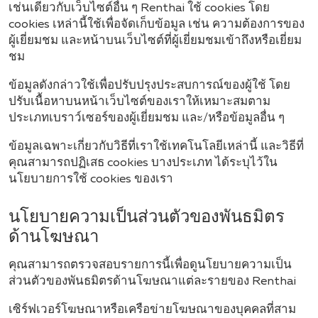
เช่นเดียวกับเว็บไซต์อื่น ๆ Renthai ใช้ cookies โดย
cookies เหล่านี้ใช้เพื่อจัดเก็บข้อมูล เช่น ความต้องการของ
ผู้เยี่ยมชม และหน้าบนเว็บไซต์ที่ผู้เยี่ยมชมเข้าถึงหรือเยี่ยม
ชม
ข้อมูลดังกล่าวใช้เพื่อปรับปรุงประสบการณ์ของผู้ใช้ โดย
ปรับเนื้อหาบนหน้าเว็บไซต์ของเราให้เหมาะสมตาม
ประเภทเบราว์เซอร์ของผู้เยี่ยมชม และ/หรือข้อมูลอื่น ๆ
ข้อมูลเฉพาะเกี่ยวกับวิธีที่เราใช้เทคโนโลยีเหล่านี้ และวิธีที่
คุณสามารถปฏิเสธ cookies บางประเภท ได้ระบุไว้ใน
นโยบายการใช้ cookies ของเรา
นโยบายความเป็นส่วนตัวของพันธมิตร
ด้านโฆษณา
คุณสามารถตรวจสอบรายการนี้เพื่อดูนโยบายความเป็น
ส่วนตัวของพันธมิตรด้านโฆษณาแต่ละรายของ Renthai
เซิร์ฟเวอร์โฆษณาหรือเครือข่ายโฆษณาของบุคคลที่สาม