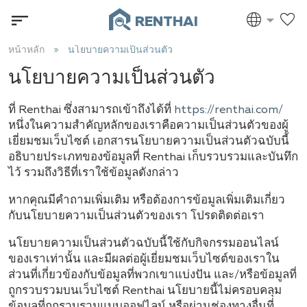
RENTHAI
หน้าหลัก
นโยบายความเป็นส่วนตัว
นโยบายความเป็นส่วนตัว
ที่ Renthai ซึ่งสามารถเข้าถึงได้ที่
https://renthai.com/
หนึ่งในความสำคัญหลักของเราคือความเป็นส่วนตัวของผู้
เยี่ยมชมเว็บไซต์ เอกสารนโยบายความเป็นส่วนตัวฉบับนี้
อธิบายประเภทของข้อมูลที่ Renthai เก็บรวบรวมและบันทึก
ไว้ รวมถึงวิธีที่เราใช้ข้อมูลดังกล่าว
หากคุณมีคำถามเพิ่มเติม หรือต้องการข้อมูลเพิ่มเติมเกี่ยว
กับนโยบายความเป็นส่วนตัวของเรา โปรดติดต่อเรา
นโยบายความเป็นส่วนตัวฉบับนี้ใช้กับกิจกรรมออนไลน์
ของเราเท่านั้น และมีผลต่อผู้เยี่ยมชมเว็บไซต์ของเราใน
ส่วนที่เกี่ยวข้องกับข้อมูลที่พวกเขาแบ่งปัน และ/หรือข้อมูลที่
ถูกรวบรวมบนเว็บไซต์ Renthai นโยบายนี้ไม่ครอบคลุม
ข้อมูลที่ถูกรวบรวมแบบออฟไลน์ หรือผ่านช่องทางอื่นที่