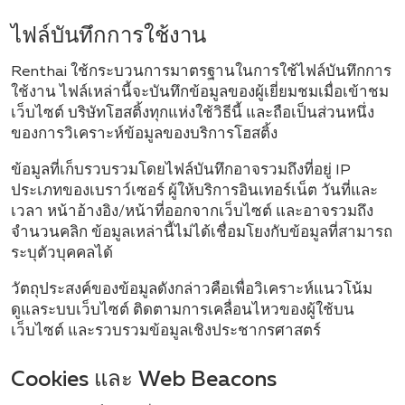
ไฟล์บันทึกการใช้งาน
Renthai ใช้กระบวนการมาตรฐานในการใช้ไฟล์บันทึกการ
ใช้งาน ไฟล์เหล่านี้จะบันทึกข้อมูลของผู้เยี่ยมชมเมื่อเข้าชม
เว็บไซต์ บริษัทโฮสติ้งทุกแห่งใช้วิธีนี้ และถือเป็นส่วนหนึ่ง
ของการวิเคราะห์ข้อมูลของบริการโฮสติ้ง
ข้อมูลที่เก็บรวบรวมโดยไฟล์บันทึกอาจรวมถึงที่อยู่ IP
ประเภทของเบราว์เซอร์ ผู้ให้บริการอินเทอร์เน็ต วันที่และ
เวลา หน้าอ้างอิง/หน้าที่ออกจากเว็บไซต์ และอาจรวมถึง
จำนวนคลิก ข้อมูลเหล่านี้ไม่ได้เชื่อมโยงกับข้อมูลที่สามารถ
ระบุตัวบุคคลได้
วัตถุประสงค์ของข้อมูลดังกล่าวคือเพื่อวิเคราะห์แนวโน้ม
ดูแลระบบเว็บไซต์ ติดตามการเคลื่อนไหวของผู้ใช้บน
เว็บไซต์ และรวบรวมข้อมูลเชิงประชากรศาสตร์
Cookies และ Web Beacons