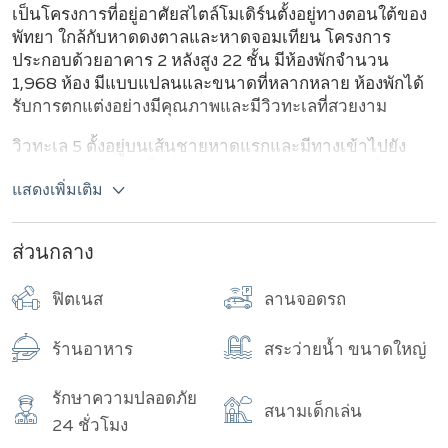
อาคาร
จำนวนทั้งหมด
เป็นโครงการที่อยู่อาศัยสไตล์โมเดิร์นตั้งอยู่ทางตอนใต้ของ
พัทยา ใกล้กับหาดดงตาลและหาดจอมเทียน โครงการ
ประกอบด้วยอาคาร 2 หลังสูง 22 ชั้น มีห้องพักจำนวน
1,968 ห้อง มีแบบแปลนและขนาดที่หลากหลาย ห้องพักได้
รับการตกแต่งอย่างมีคุณภาพและมีวิวทะเลที่สวยงาม
วิวทะเล 5 ตั้งอยู่บนเส้นชายหาดแรกและมีทางเข้าไปยัง
ชายหาดส่วนตัว มีพื้นที่สำหรับบาร์บีคิวและสนามเด็กเล่น
แสดงเพิ่มเติม
นอกจากนี้ยังมีร้านอาหารและคาเฟ่ที่สามารถเดินไปถึงได้
โครงการนี้มีสิ่งอำนวยความสะดวกต่าง ๆ เช่น สระว่ายน้ำ
ส่วนกลาง
ฟิตเนส ที่จอดรถ สวน บาร์ข้างสระน้ำ อินเทอร์เน็ต Wi-Fi
ระบบรักษาความปลอดภัยตลอด 24 ชั่วโมง และ CCTV
ฟิตเนส
ลานจอดรถ
โครงการตั้งอยู่ในทำเลที่สะดวกสบาย สามารถเดินทางไปยัง
แหล่งท่องเที่ยวและศูนย์ความบันเทิงต่าง ๆ ของพัทยาได้
ง่าย
ร้านอาหาร
สระว่ายน้ำ ขนาดใหญ่
วิวทะเล จอมเทียน คอนโดมิเนียม บีช โครงการ 5 เป็นตัว
รักษาความปลอดภัย
เลือกที่สมบูรณ์แบบสำหรับผู้ที่ต้องการห้องพักที่ทันสมัยและ
สนามเด็กเล่น
24 ชั่วโมง
อบอุ่นในพัทยา พร้อมวิวทะเลที่สวยงามและความใกล้ชิดกับ