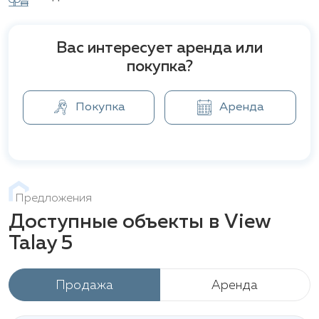
достопримечательностей и развлекательных
центров Паттайи. View Talay Jomtien Condominium
Beach Project 5 - это идеальный выбор для тех, кто
Вас интересует аренда или
ищет современную и уютную квартиру в Паттайе
покупка?
с прекрасным видом на море и близостью к пляжу.
Покупка
Аренда
Предложения
Доступные объекты в View
Talay 5
Продажа
Аренда