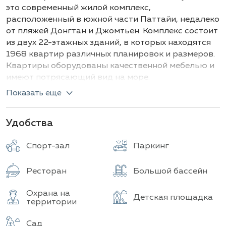
Здания
Всего объектов
это современный жилой комплекс,
расположенный в южной части Паттайи, недалеко
от пляжей Донгтан и Джомтьен. Комплекс состоит
из двух 22-этажных зданий, в которых находятся
1968 квартир различных планировок и размеров.
Квартиры оборудованы качественной мебелью и
имеют потрясающий вид на море.
Показать еще
View Talay 5 расположен на первой береговой
линии и имеет собственный выход на пляж, зоны
барбекю и детскую игровую зону, в шаговой
Удобства
доступности имеются рестораны и кафе.
Комплекс предлагает своим жителям комфортное
Спорт-зал
Паркинг
проживание с полным набором удобств, таких как
бассейн, фитнес-центр, парковка, сад, магазин,
Ресторан
Большой бассейн
бар у бассейна, Wi-Fi интернет, 24-часовая охрана
и видеонаблюдение.
Охрана на
Детская площадка
территории
Комплекс находится в удобном местоположении,
откуда можно легко добраться до различных
Сад