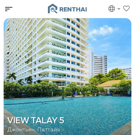
RENTHAI
VIEW TALAY 5
Джомтьен, Паттайя