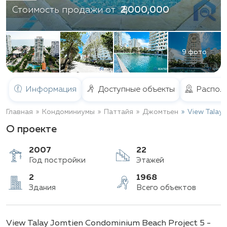
฿ 2,000,000
Стоимость продажи от
9 фото
Информация
Доступные объекты
Распол
Главная
Кондоминиумы
Паттайя
Джомтьен
View Talay 
О проекте
2007
22
Год постройки
Этажей
2
1968
View Talay Jomtien Condominium Beach Project 5 -