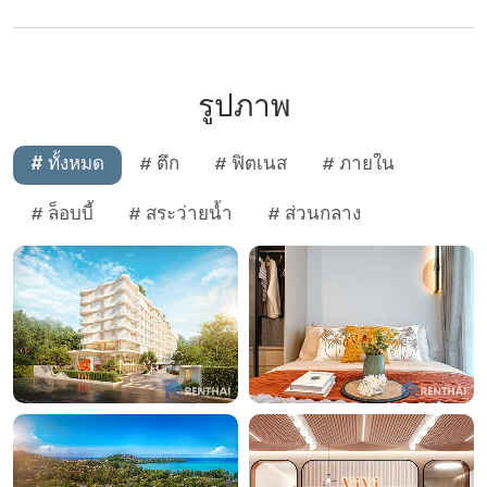
รูปภาพ
# ทั้งหมด
# ตึก
# ฟิตเนส
# ภายใน
# ล็อบบี้
# สระว่ายน้ำ
# ส่วนกลาง