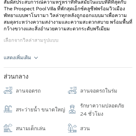
สัมผัสประสบการณ์ความหรูหราที่ทันสมัยในแบบที่ดีที่สุดกับ
จำนวนทั้งหมด
The Prospect Pool Villa
ที่พักสุดเอ็กซ์คลูซีฟพร้อมวิวเมือง
พัทยาแบบพาโนรามา วิลล่าทุกหลังถูกออกแบบมาเพื่อความ
สมดุลระหว่างความสง่างามและความสะดวกสบาย พร้อมพื้นที่
กว้างขวางและสิ่งอำนวยความสะดวกระดับพรีเมียม
เลือกจากวิลล่าสามรูปแบบ:
แบบบ้าน
Agate:
บ้านชั้นเดียวที่เงียบสงบ มี
3
ห้องนอน เหมาะ
แสดงเพิ่มเติม
สำหรับผู้ที่ชอบการใช้ชีวิตในบ้านชั้นเดียวที่ทันสมัย
แบบบ้าน
Amber:
วิลล่าสองชั้นที่มีสไตล์
3
ห้องนอน ออกแบบ
ส่วนกลาง
มาเพื่อเพิ่มพื้นที่ใช้สอยและความสะดวกสบายในทุกระดับ
แบบบ้าน
Onyx:
วิลล่าสองชั้นที่ยิ่งใหญ่ มี
4
ห้องนอน ซึ่งเป็น
ลานจอดรถ
ลานจอดรถในร่ม
ที่พักสุดหรู เหมาะสำหรับครอบครัวหรือผู้ที่ต้องการพื้นที่พิเศษ
สำหรับรับแขกและการสังสรรค์
รักษาความปลอดภัย
สระว่ายน้ำ ขนาดใหญ่
บ้านทุกแบบมีการตกแต่งที่หรูหรา สระว่ายน้ำส่วนตัว และพื้นที่
24 ชั่วโมง
ภายในกว้างขวาง เพื่อให้แน่ใจว่าไม่มีรายละเอียดใดถูกมอง
ข้ามในการสร้างที่พักที่สมบูรณ์แบบของคุณในพัทยา ไม่ว่าคุณ
สนามเด็กเล่น
สวน
จะผ่อนคลายริมสระน้ำหรือเพลิดเพลินกับวิวเมืองที่น่าหลงใหล