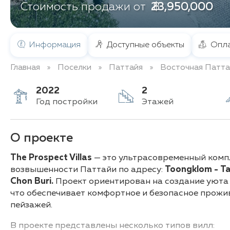
฿ 23,950,000
Стоимость продажи от
Информация
Доступные объекты
Опла
Главная
Поселки
Паттайя
Восточная Патта
2022
2
Год постройки
Этажей
О проекте
The Prospect Villas
— это ультрасовременный комп
возвышенности Паттайи по адресу:
Toongklom - Ta
Chon Buri.
Проект ориентирован на создание уюта и
что обеспечивает комфортное и безопасное прожи
пейзажей.
В проекте представлены несколько типов вилл: