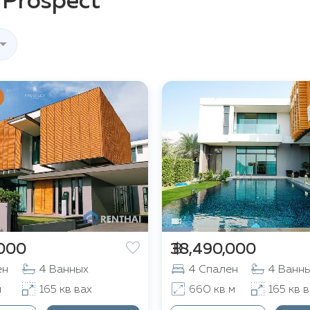
 Prospect
,000
฿ 38,490,000
ен
4 Ванных
4 Спален
4 Ванн
м
165 кв вах
660 кв м
165 кв в