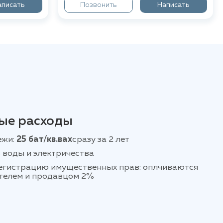
аписать
Позвонить
Написать
ые расходы
ежи:
25 бат/кв.вах
сразу за 2 лет
 воды и электричества
регистрацию имущественных прав: оплчиваются
телем и продавцом 2%