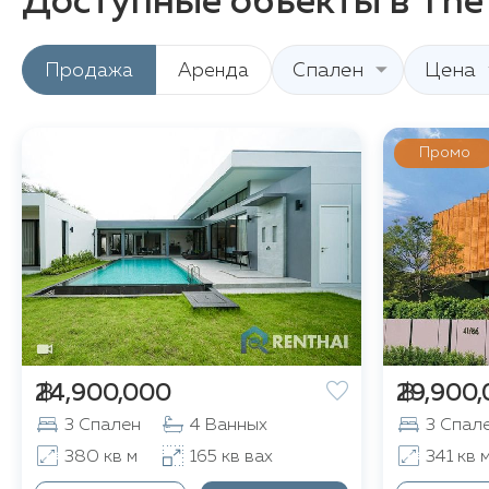
Доступные объекты в The
Продажа
Аренда
Спален
Цена
Промо
฿ 24,900,000
฿ 29,900
3 Спален
4 Ванных
3 Спал
380 кв м
165 кв вах
341 кв 