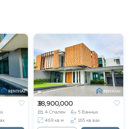
฿ 38,900,000
ых
4 Спален
5 Ванных
ах
469 кв м
165 кв вах