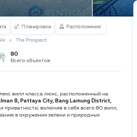
та
Планировка
Расположение
йя
The Prospect
80
Всего объектов
лекс вилл класса люкс, расположенный на
lman 8, Pattaya City, Bang Lamung District,
 приватности, включив в себя всего 80 вилл,
вание в окружении зелени и природных