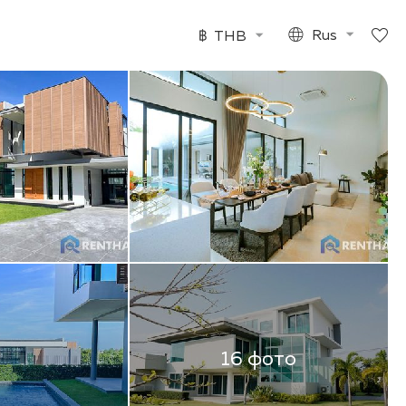
฿
THB
Rus
16 фото