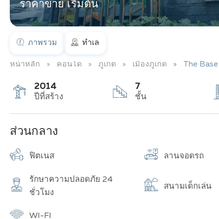
ราคาขาย เริ่มต้น
ภาพรวม
ทำเล
หน้าหลัก
คอนโด
ภูเก็ต
เมืองภูเก็ต
The Bas
2014
7
ปีที่สร้าง
ชั้น
ส่วนกลาง
ฟิตเนส
ลานจอดรถ
รักษาความปลอดภัย 24
สนามเด็กเล่น
ชั่วโมง
WI-FI