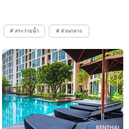
# สระว่ายน้ำ
# ส่วนกลาง