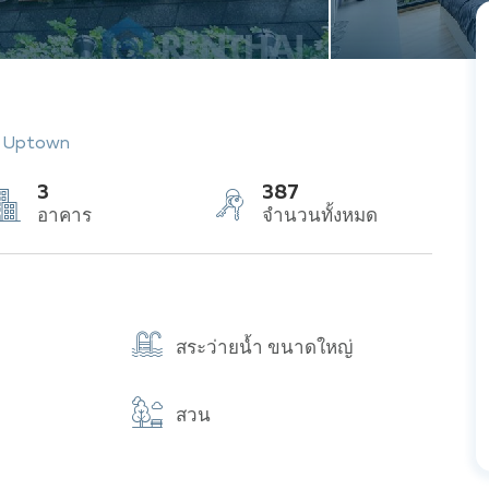
e Uptown
3
387
อาคาร
จำนวนทั้งหมด
สระว่ายน้ำ ขนาดใหญ่
สวน