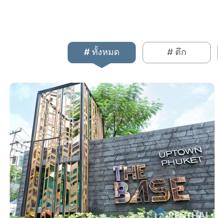
# ทั้งหมด
# ตึก