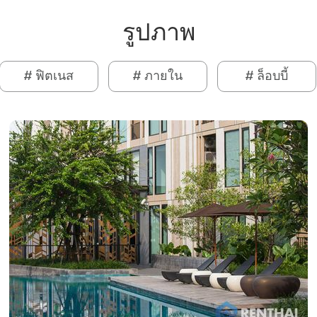
รูปภาพ
# ฟิตเนส
# ภายใน
# ล็อบบี้