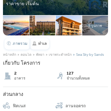
ราคาขาย เริ่มต้น
9 รูปภาพ
ภาพรวม
ทำเล
หน้าหลัก
คอนโด
พัทยา
เขาพระตำหนัก
Sea Sky by Sands
เกี่ยวกับ โครงการ
2
127
ส่วนกลาง
อาคาร
จำนวนทั้งหมด
ฟิตเนส
ลานจอดรถ