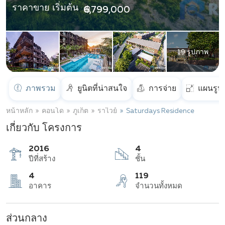
ราคาขาย เริ่มต้น
฿ 6,799,000
19 รูปภาพ
ภาพรวม
ยูนิตที่น่าสนใจ
การจ่าย
แผนรูป
หน้าหลัก
คอนโด
ภูเก็ต
ราไวย์
Saturdays Residence
เกี่ยวกับ โครงการ
2016
4
ปีที่สร้าง
ชั้น
ส่วนกลาง
4
119