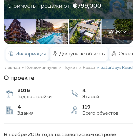
฿ 6,799,000
Стоимость продажи от
19 фото
Информация
Доступные объекты
Оплата
Главная
Кондоминиумы
Пхукет
Раваи
Saturdays Reside
О проекте
2016
4
Год постройки
Этажей
4
119
В ноябре 2016 года на живописном острове