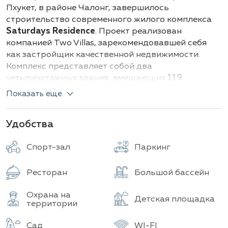
Здания
Всего объектов
Пхукет, в районе Чалонг, завершилось
строительство современного жилого комплекса
Saturdays Residence
. Проект реализован
компанией Two Villas, зарекомендовавшей себя
как застройщик качественной недвижимости.
Комплекс представляет собой два
четырехэтажных здания, вмещающих
119
комфортабельных квартир.
Показать еще
В Saturdays Residence предлагаются следующие
типы квартир с площадями:
Удобства
Однокомнатные квартиры
: (от 30 кв.м.)
Спорт-зал
Паркинг
Двухкомнатные квартиры
: (от 56 кв.м.)
Некоторые варианты, например,
Ресторан
Большой бассейн
апартаменты с одной спальней и балконом,
имеют площадь около 86 кв.м.
Охрана на
Детская площадка
территории
Saturdays Residence – это не просто жилье, это
полноценная инфраструктура для комфортной
Сад
WI-FI