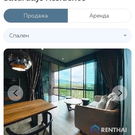
кафе, магазины и местные рынки. Любители
культурного отдыха оценят близость к
Продажа
Аренда
буддийским храмам. Среди
достопримечательностей, расположенных
неподалеку, стоит отметить смотровую площадку
Спален
Промтеп, с которой открываются захватывающие
панорамные виды, и Национальный парк
Сиринат, приглашающий на прогулки по
живописным природным тропам.