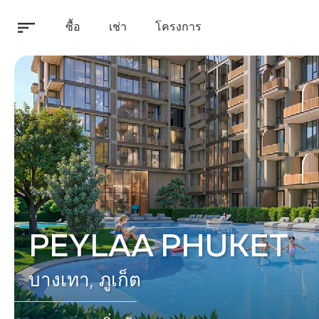
ซื้อ
เช่า
โครงการ
PEYLAA PHUKET
บางเทา, ภูเก็ต