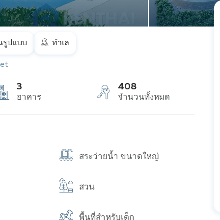
รูปแบบ
ทำเล
ket
3
408
อาคาร
จำนวนทั้งหมด
สระว่ายน้ำ ขนาดใหญ่
สวน
พื้นที่สำหรับเด็ก