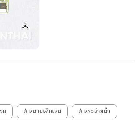
รถ
# สนามเด็กเล่น
# สระว่ายน้ำ