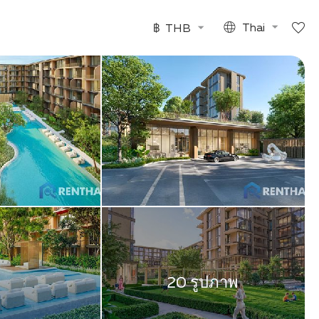
฿
THB
Thai
20 รูปภาพ