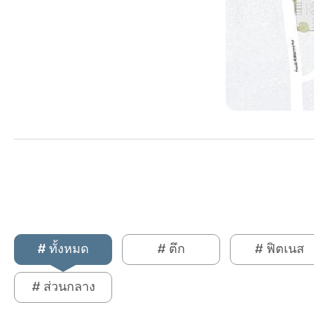
# ทั้งหมด
# ตึก
# ฟิตเนส
# ส่วนกลาง