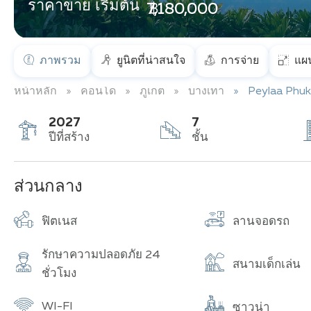
ราคาขาย เริ่มต้น
฿ 7,180,000
ภาพรวม
ยูนิตที่น่าสนใจ
การจ่าย
แผน
หน้าหลัก
คอนโด
ภูเก็ต
บางเทา
Peylaa Phu
2027
7
ปีที่สร้าง
ชั้น
ส่วนกลาง
ฟิตเนส
ลานจอดรถ
รักษาความปลอดภัย 24
สนามเด็กเล่น
ชั่วโมง
WI-FI
ซาวน่า