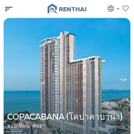
RENTHAI
COPACABANA (โคปาคาบาน่า)
จอมเทียน, พัทยา