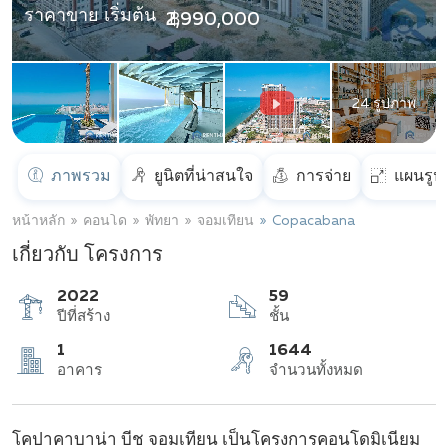
ราคาขาย เริ่มต้น
฿ 2,990,000
24 รูปภาพ
ภาพรวม
ยูนิตที่น่าสนใจ
การจ่าย
แผนรูป
หน้าหลัก
คอนโด
พัทยา
จอมเทียน
Copacabana
เกี่ยวกับ โครงการ
2022
59
ปีที่สร้าง
ชั้น
1
1644
โคปาคาบาน่า บีช จอมเทียน เป็นโครงการคอนโดมิเนียม