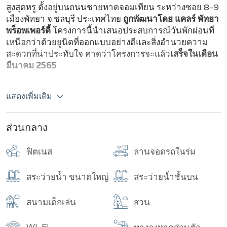
อาคาร
จำนวนทั้งหมด
สูงสุดหรู ตั้งอยู่บนถนนชายหาดจอมเทียน ระหว่างซอย 8-9
เมืองพัทยา จ.ชลบุรี ประเทศไทย
ถูกพัฒนาโดย แคลร์ พัทยา
พร็อพเพอร์ตี้
โครงการนี้นำเสนอประสบการณ์วันพักผ่อนที่
เหนือกว่าด้วยยูนิตที่ออกแบบอย่างดีและสิ่งอำนวยความ
สะดวกที่น่าประทับใจ คาดว่าโครงการจะแล้ว
เสร็จในเดือน
มีนาคม 2565
ห้องที่โคปาคาบาน่าได้รับการตกแต่งครบครันและมี 3
แสดงเพิ่มเติม
ประเภท:
1 ห้องนอน
ขนาดตั้งแต่ 29-46.50 ตร.ม.
ส่วนกลาง
2 ห้องนอน
ขนาดตั้งแต่ 64-72 ตร.ม.
1 ห้องนอน
พร้อมสระว่ายน้ำส่วนตัว
80 ตร.ม.
ฟิตเนส
ลานจอดรถในร่ม
อาคารสูง 59 ชั้น
โดดเด่นด้วยล็อบบี้เพดานสูงหรูหราและสิ่ง
อำนวยความสะดวกที่จะทำให้คุณประทับใจตั้งแต่ก้าวเข้าสู่
สระว่ายน้ำ ขนาดใหญ่
สระว่ายน้ำชั้นบน
โครงการ โครงการประกอบด้วยบีชคลับและเลานจ์ สระว่าย
น้ำบนชั้น 30 พร้อมทิวทัศน์อันสวยงามของหาดจอมเทียน
สนามเด็กเล่น
สวน
และสระว่ายน้ำล้อมรอบสวนบนชั้น 40 มอบการพักผ่อนที่
สมบูรณ์แบบท่ามกลางธรรมชาติ