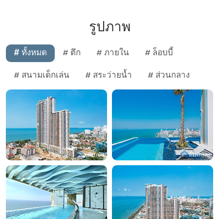
รูปภาพ
# ทั้งหมด
# ตึก
# ภายใน
# ล็อบบี้
# สนามเด็กเล่น
# สระว่ายน้ำ
# ส่วนกลาง