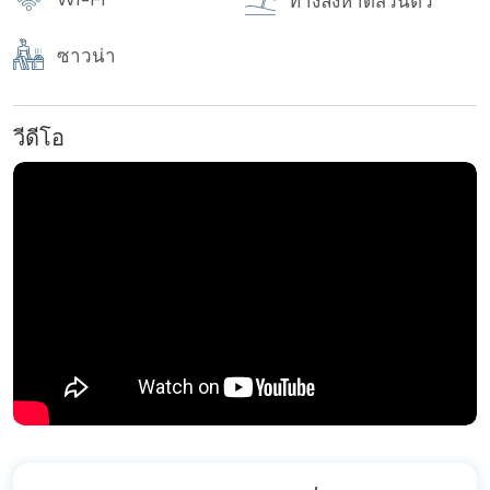
WI-FI
ทางลงหาดส่วนตัว
สิ่งอำนวยความสะดวกอื่น ๆ ได้แก่ ห้องอบไอน้ำและซาวน่า
ศูนย์ออกกำลังกายที่มีอุปกรณ์ครบครัน สนามเด็กเล่น และ
ซาวน่า
สนามกอล์ฟขนาดเล็ก โครงการยังมีแผนกต้อนรับส่วนหน้า
เจ้าหน้าที่อำนวยความสะดวก ระบบรักษาความปลอดภัย
พร้อมกล้องวงจรปิดและคีย์การ์ดตลอด 24 ชั่วโมง และ
วีดีโอ
บริการรถรับส่งไปเมืองพัทยาทุกชั่วโมง