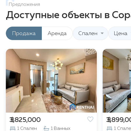
Предложения
Доступные объекты в Co
Продажа
Аренда
Спален
Цена
฿ 3,825,000
฿ 3,899,
1 Спален
1 Ванных
1 Спал