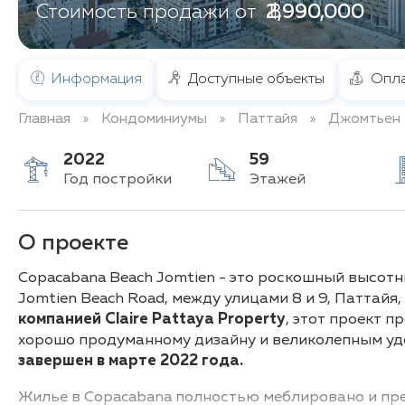
฿ 2,990,000
Стоимость продажи от
Информация
Доступные объекты
Опла
Главная
Кондоминиумы
Паттайя
Джомтьен
2022
59
Год постройки
Этажей
О проекте
Copacabana Beach Jomtien - это роскошный высот
Jomtien Beach Road, между улицами 8 и 9, Паттайя
компанией Claire Pattaya Property
, этот проект 
хорошо продуманному дизайну и великолепным удо
завершен в марте 2022 года.
Жилье в Copacabana полностью меблировано и пре