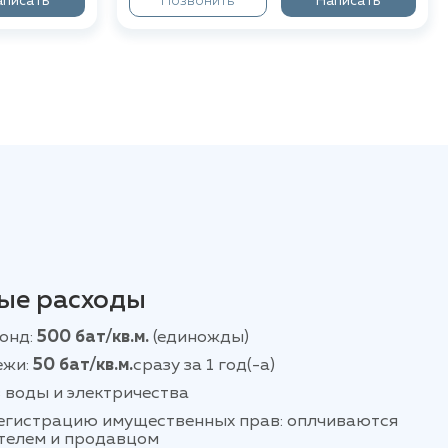
аписать
Позвонить
Написать
ые расходы
онд:
500 бат/кв.м.
(единожды)
ежи:
50 бат/кв.м.
сразу за 1 год(-а)
 воды и электричества
регистрацию имущественных прав: оплчиваются
телем и продавцом