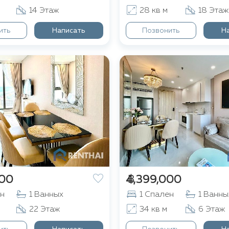
14 Этаж
28 кв м
18 Этаж
ить
Написать
Позвонить
Н
000
฿ 4,399,000
ен
1 Ванных
1 Спален
1 Ванны
22 Этаж
34 кв м
6 Этаж