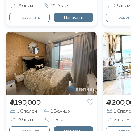
29 кв м
19 Этаж
28 кв м
Позвонить
Написать
Позвон
฿ 4,190,000
฿ 4,200,
1 Спален
1 Ванных
1 Спал
29 кв м
11 Этаж
35 кв м