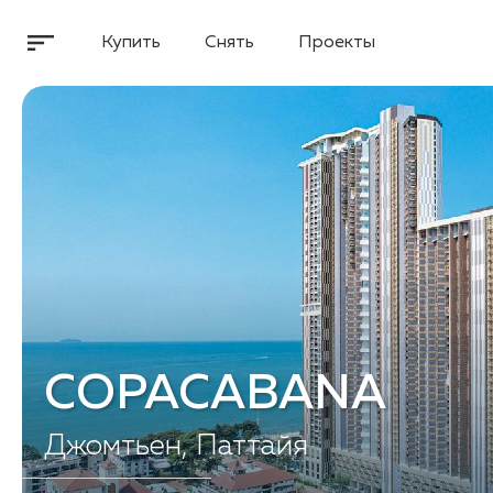
Купить
Снять
Проекты
COPACABANA
Джомтьен, Паттайя