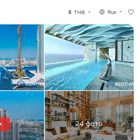
฿
THB
Rus
24 фото