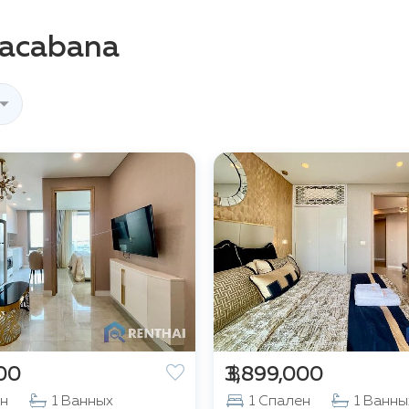
pacabana
000
฿ 3,899,000
ен
1 Ванных
1 Спален
1 Ванны