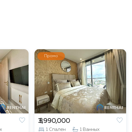
Промо
฿ 3,990,000
х
1 Спален
1 Ванных