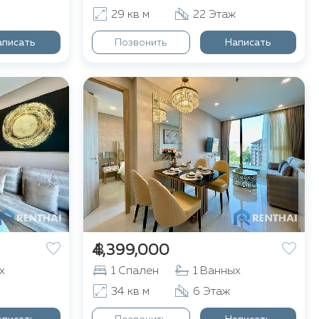
29 кв м
22 Этаж
аписать
Позвонить
Написать
฿ 4,399,000
х
1 Спален
1 Ванных
34 кв м
6 Этаж