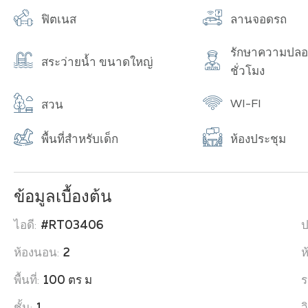
ฟิตเนส
ลานจอดรถ
รักษาความปลอ
สระว่ายน้ำ ขนาดใหญ่
ชั่วโมง
WI-FI
สวน
พื้นที่สำหรับเด็ก
ห้องประชุม
ข้อมูลเบื้องต้น
ไอดี:
#RT03406
ป
ห้องนอน:
2
ห
พื้นที่:
100 ตร ม
ร