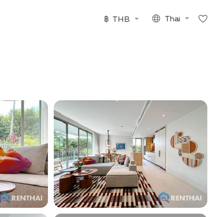
฿
THB
Thai