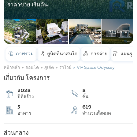
ราคาขาย เริ่มต้น
20 รูปภาพ
ภาพรวม
ยูนิตที่น่าสนใจ
การจ่าย
แผนรูป
หน้าหลัก
คอนโด
ภูเก็ต
ราไวย์
VIP Space Odyssey
เกี่ยวกับ โครงการ
2028
8
ปีที่สร้าง
ชั้น
ส่วนกลาง
5
619