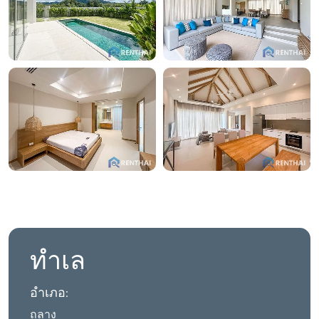
ทำเล
อำเภอ:
ถลาง