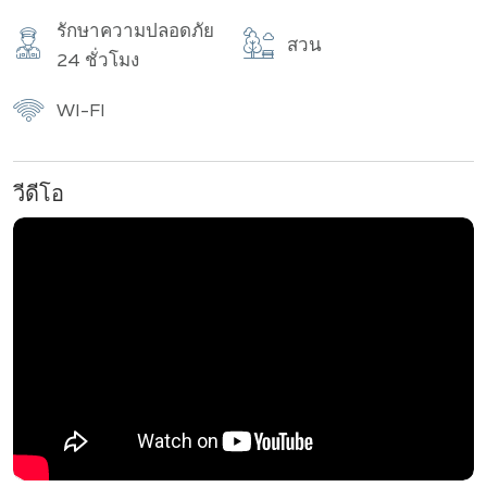
รักษาความปลอดภัย
สวน
24 ชั่วโมง
WI-FI
วีดีโอ