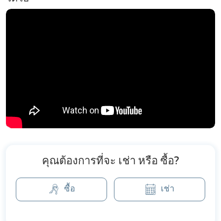
Volume อันงดงาม และที่จอดรถสำหรับ 3 คัน บ้านหลังนี้
แสดงถึงความหรูหราและเอกสิทธิ์ที่เหนือกว่า
จำนวนบ้านทั้งหมด
โครงการนี้ประกอบไปด้วยบ้านจำนวน 117 หลัง ซึ่งแต่ละ
หลังถูกออกแบบอย่างพิถีพิถัน เน้นทั้งด้านการใช้งานและ
ความงดงาม เพื่อสร้างบรรยากาศที่สงบและเป็นส่วนตัว
สำหรับผู้พักอาศัยทุกคน
สิ่งอำนวยความสะดวก
The Palm Grandio's มีสิ่งอำนวยความสะดวกครบครันเพื่อ
ยกระดับคุณภาพชีวิตของผู้พักอาศัย:
คลับเฮ้าส์: พื้นที่สำหรับการพบปะสังสรรค์และจัดกิจกรรม
พร้อมห้องรับรองหรูหรา
คุณต้องการที่จะ เช่า หรือ ซื้อ?
สระว่ายน้ำ: สระว่ายน้ำขนาดใหญ่สไตล์รีสอร์ท พร้อมพื้นที่
ซื้อ
เช่า
ร่มและเตียงอาบแดด เหมาะสำหรับการพักผ่อนหรือ
สนุกสนานกับครอบครัว