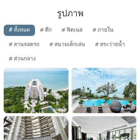
รูปภาพ
# ทั้งหมด
# ตึก
# ฟิตเนส
# ภายใน
# ลานจอดรถ
# สนามเด็กเล่น
# สระว่ายน้ำ
# ส่วนกลาง