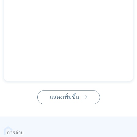
฿ 38,890,000
3 นอน
3 ห้องน้ำ
238 ตร ม
8 ชั้น
โทร
ส่งข้อความ
แสดงเพิ่มขึ้น
การจ่าย