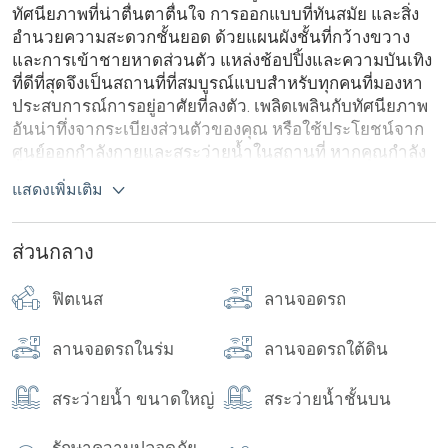
อาคาร
จำนวนทั้งหมด
ทัศนียภาพที่น่าตื่นตาตื่นใจ
การออกแบบที่ทันสมัย
​​
และสิ่ง
อำนวยความสะดวกชั้นยอด
ด้วยแผนผังชั้นที่กว้างขวาง
และการเข้าชายหาดส่วนตัว
แหล่งช้อปปิ้งและความบันเทิง
ที่ดีที่สุด
จึงเป็นสถานที่ที่สมบูรณ์แบบสำหรับทุกคนที่มองหา
ประสบการณ์การอยู่อาศัยที่ลงตัว
.
เพลิดเพลินกับทัศนียภาพ
อันน่าทึ่งจากระเบียงส่วนตัวของคุณ
หรือใช้ประโยชน์จาก
ศูนย์ออกกำลังกายและสระว่ายน้ำในสถานที่
หากคุณกำลัง
มองหาที่พักสุดพิเศษที่เรียกว่าบ้าน
The Cove
คือตัวเลือกที่
แสดงเพิ่มเติม
สมบูรณ์แบบ
!
ส่วนกลาง
ฟิตเนส
ลานจอดรถ
ลานจอดรถในร่ม
ลานจอดรถใต้ดิน
สระว่ายน้ำ ขนาดใหญ่
สระว่ายน้ำชั้นบน