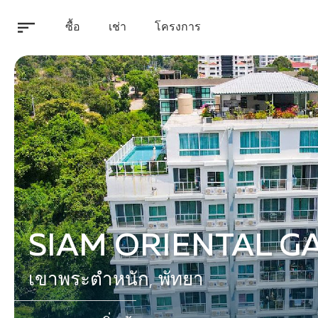
ซื้อ
เช่า
โครงการ
SIAM ORIENTAL G
เขาพระตำหนัก, พัทยา