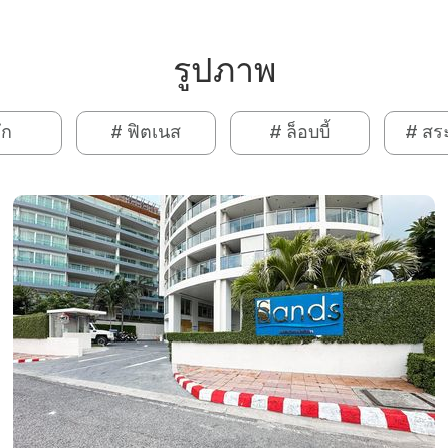
รูปภาพ
ึก
# ฟิตเนส
# ล็อบบี้
# สระ