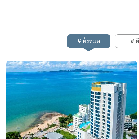
# ทั้งหมด
# ต