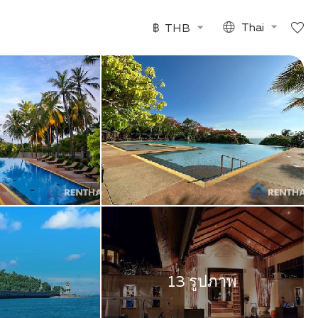
฿
THB
Thai
13 รูปภาพ