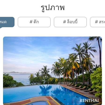
รูปภาพ
งหมด
# ตึก
# ล็อบบี้
# สระ