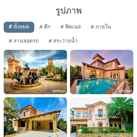
รูปภาพ
# ทั้งหมด
# ตึก
# ฟิตเนส
# ภายใน
# ลานจอดรถ
# สระว่ายน้ำ