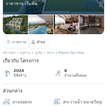
ราคาขาย เริ่มต้น
10 รูปภาพ
ภาพรวม
ทำเล
หน้าหลัก
หมู่บ้าน
ภูเก็ต
ถลาง
Maison Sky Villas
เกี่ยวกับ โครงการ
2024
8
ส่วนกลาง
ปีที่สร้าง
จำนวนทั้งหมด
ลานจอดรถ
สระว่ายน้ำ ขนาดใหญ่