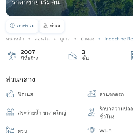
ราคาขาย เริ่มต้น
ภาพรวม
ทำเล
หน้าหลัก
คอนโด
ภูเก็ต
ป่าตอง
Indochine Res
2007
3
ปีที่สร้าง
ชั้น
ส่วนกลาง
ฟิตเนส
ลานจอดรถ
รักษาความปลอ
สระว่ายน้ำ ขนาดใหญ่
ชั่วโมง
WI-FI
สวน