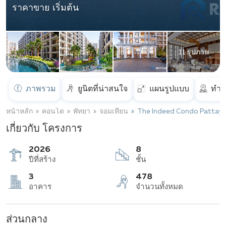
ราคาขาย เริ่มต้น
11 รูปภาพ
ภาพรวม
ยูนิตที่น่าสนใจ
แผนรูปแบบ
ทำเ
หน้าหลัก
คอนโด
พัทยา
จอมเทียน
The Indeed Condo Pattay
เกี่ยวกับ โครงการ
2026
8
ปีที่สร้าง
ชั้น
ส่วนกลาง
3
478