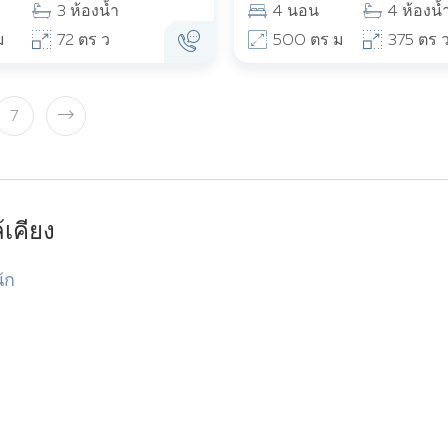
3 ห้องน้ำ
4 นอน
4 ห้องน้
ม
72 ตร ว
500 ตร ม
375 ตร 
7
เคียง
ัก