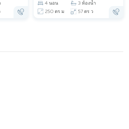
ำ
4 นอน
3 ห้องน้ำ
ว
250 ตร ม
57 ตร ว