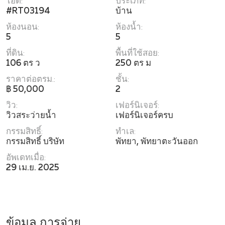
ไอดี:
ประเภท:
#RT03194
บ้าน
ห้องนอน:
ห้องน้ำ:
5
5
ที่ดิน:
พื้นที่ใช้สอย:
106 ตร ว
250 ตร ม
ราคาต่อตรม.:
ชั้น:
฿ 50,000
2
วิว:
เฟอร์นิเจอร์:
วิวสระว่ายน้ำ
เฟอร์นิเจอร์ครบ
กรรมสิทธิ์:
ทำเล:
กรรมสิทธิ์ บริษัท
พัทยา, พัทยาตะวันออก
อัพเดทเมื่อ:
29 เม.ย. 2025
ข้อมูล การจ่าย