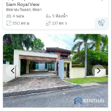
Siam Royal View
พัทยาตะวันออก, พัทยา
4 นอน
5 ห้องน้ำ
550 ตร ม
137 ตร ว