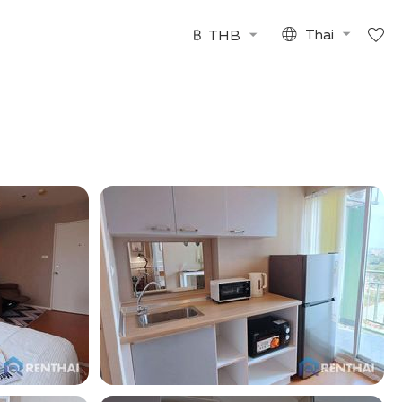
฿
THB
Thai