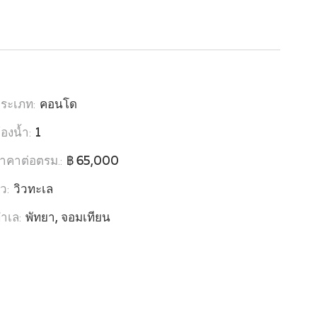
ระเภท:
คอนโด
้องน้ำ:
1
าคาต่อตรม.:
฿ 65,000
ิว:
วิวทะเล
ำเล:
พัทยา, จอมเทียน