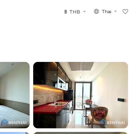
฿
THB
Thai