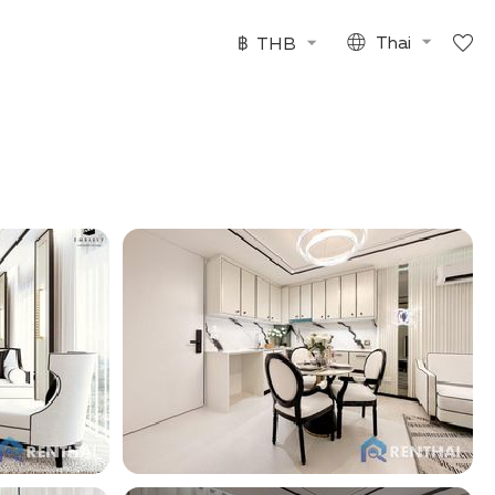
฿
THB
Thai