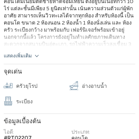
คอนโดมิเนียมติดชายหาดจอมเทียน ตั้งอยู่บนเนื้อที่กว่า 10
ไร่ แต่ละชั้นมีเพียง 5 ยูนิตเท่านั้น เน้นความส่วนตัวแก่ผู้พัก
อาศัย สามารถเห็นวิวทะเลได้จากทุกห้อง สำหรับห้องนี้ เป็น
คอนโด ขนาด 2 ห้องนอน 2 ห้องน้ำ 1 ห้องนั่งเล่น และ ห้อง
ครัว ระเบียงกว้าง มาพร้อมกับ เฟอร์นิเจอร์พร้อมเข้าอยู่
นอกจากนี้แล้ว โครงการยังอยู่ในทำเลศักยภาพเดินทาง
สะดวกจากสนามบินอู่ตะเภา, รถไฟฟ้าความเร็วสูงเชื่อม 3
สนามบิน และมอเตอร์เวย์สาย 7 พัทยา-มาบตาพุด รอบๆ
แสดงเพิ่มเติม
โครงการ มีร้านซีฟู้ดชื่อดังของพัทยาบริเวณหน้าหาด และ
หน้าปากซอยโครงการก็มีร้านสะดวกซื้อ 7-11, Top Daily
จุดเด่น
และอีกหลายร้าน หากขับรถออกมาจากโครงการเข้าไปใกล้
เมืองพัทยา ที่ใกล้ที่สุดจะเป็น Tesco Lotus , Big C Extra
ครัวยุโรป
อ่างอาบน้ำ
ส่วนห้างใหญ่จะมี Central Festival พัทยา, ห้าง Harbor,
Terminal 21 และในอนาคตก็จะมี ICON Siam
ระเบียง
ข้อมูลเบื้องต้น
ไอดี:
ประเภท:
#RT02207
คอนโด