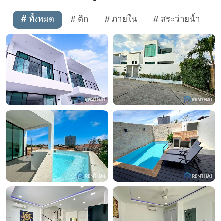
# ทั้งหมด
# ตึก
# ภายใน
# สระว่ายน้ำ