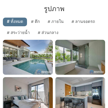
รูปภาพ
# ทั้งหมด
# ตึก
# ภายใน
# ลานจอดรถ
# สระว่ายน้ำ
# ส่วนกลาง