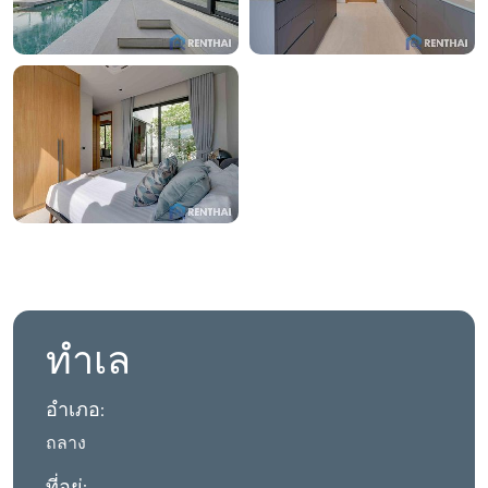
ทำเล
อำเภอ:
ถลาง