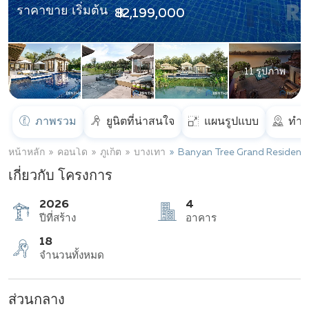
ราคาขาย เริ่มต้น
฿ 82,199,000
11 รูปภาพ
ภาพรวม
ยูนิตที่น่าสนใจ
แผนรูปแบบ
ทำเ
หน้าหลัก
คอนโด
ภูเก็ต
บางเทา
Banyan Tree Grand Residenc
เกี่ยวกับ โครงการ
2026
4
ปีที่สร้าง
อาคาร
ส่วนกลาง
18