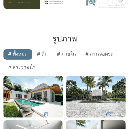
รูปภาพ
# ทั้งหมด
# ตึก
# ภายใน
# ลานจอดรถ
# สระว่ายน้ำ