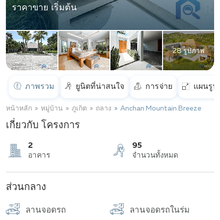
ราคาขาย เริ่มต้น
28 รูปภาพ
ภาพรวม
ยูนิตที่น่าสนใจ
การจ่าย
แผนรูป
หน้าหลัก
หมู่บ้าน
ภูเก็ต
ถลาง
Anchan Mountain Breeze
เกี่ยวกับ โครงการ
2
95
ส่วนกลาง
อาคาร
จำนวนทั้งหมด
ลานจอดรถ
ลานจอดรถในร่ม