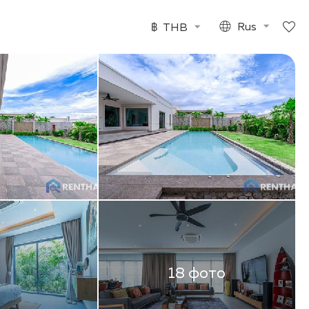
฿
THB
Rus
18 фото