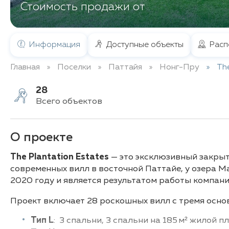
Стоимость продажи от
Информация
Доступные объекты
Расп
Главная
Поселки
Паттайя
Нонг-Пру
The
28
Всего объектов
О проекте
The Plantation Estates
— это эксклюзивный закры
современных вилл в восточной Паттайе, у озера M
2020 году и является результатом работы компании B
Проект включает 28 роскошных вилл с тремя осно
Тип L
: 3 спальни, 3 спальни на 185 м² жилой п