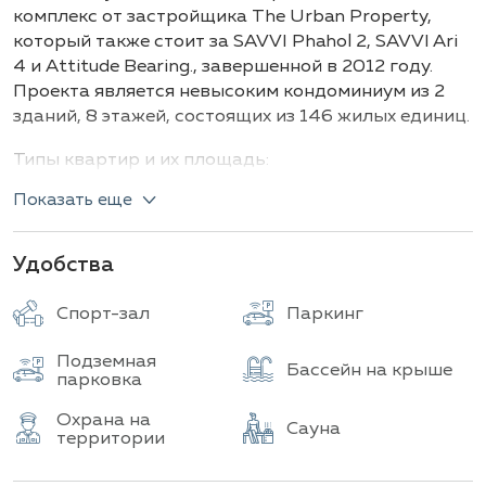
Здания
Всего объектов
комплекс от застройщика The Urban Property,
который также стоит за SAVVI Phahol 2, SAVVI Ari
4 и Attitude Bearing., завершенной в 2012 году.
Проекта является невысоким кондоминиум из 2
зданий, 8 этажей, состоящих из 146 жилых единиц.
Типы квартир и их площадь:
Показать еще
Студия
: от 25 до 33 м²
1‑спальня
: от 32 до 57 м²
2‑спальни
: около 70 м²
Удобства
Для отдыха жителей предусмотрены два
Спорт-зал
Паркинг
бассейна, один из которых специально
оборудован для детей. Просторные зоны для
Подземная
загара расположены как на крыше, так и рядом с
Бассейн на крыше
парковка
бассейнами, обеспечивая уютную атмосферу для
релаксации. Любители активного образа жизни
Охрана на
Сауна
территории
смогут воспользоваться полностью оснащенным
фитнес-центром, а для восстановления сил —