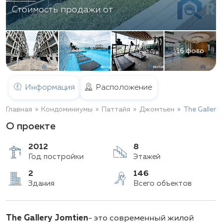
Стоимость продажи от
16 фото
Информация
Расположение
Главная
Кондоминиумы
Паттайя
Джомтьен
The Gallery
О проекте
2012
8
Год постройки
Этажей
2
146
The Gallery Jomtien
- это современный жилой