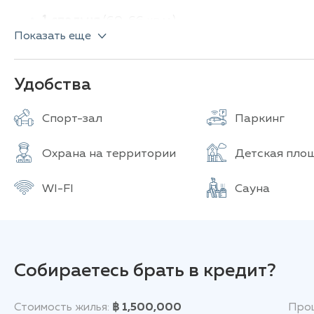
1 спальня
(60-66 кв.м.)
Показать еще
2 спальни
(70-112 кв.м.)
«Paradise Ocean View» предлагает полный спектр 
джакузи, сауна и парная для расслабления, совре
Удобства
жизни, зелёный сад для отдыха, удобная парковка 
видеонаблюдением — всё продумано до мелочей дл
Спорт-зал
Паркинг
Удачное местоположение обеспечивает приватност
Охрана на территории
Детская пло
к разнообразной городской инфраструктуре. В не
многочисленные магазины и рестораны, а всего в
WI-FI
Сауна
ее оживленной ночной жизнью. Кроме того, в легк
центры, такие как Central Marina Pattaya и Termina
Собираетесь брать в кредит?
Стоимость жилья:
฿ 1,500,000
Проц