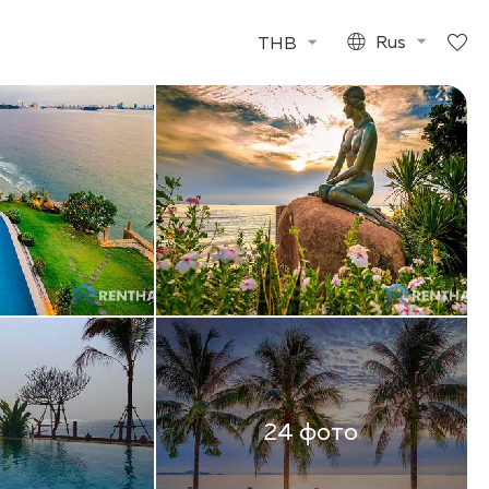
THB
Rus
24 фото