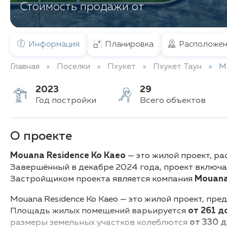
Стоимость продажи от
Информация
Планировка
Расположен
Главная
Поселки
Пхукет
Пхукет Таун
M
2023
29
Год постройки
Всего объектов
О проекте
Mouana Residence Ko Kaeo
— это жилой проект, ра
Завершённый в декабре 2024 года, проект включ
Застройщиком проекта является компания
Mouana
Mouana Residence Ko Kaeo — это жилой проект, пре
Площадь жилых помещений варьируется
от 261 д
размеры земельных участков колеблются
от 330 