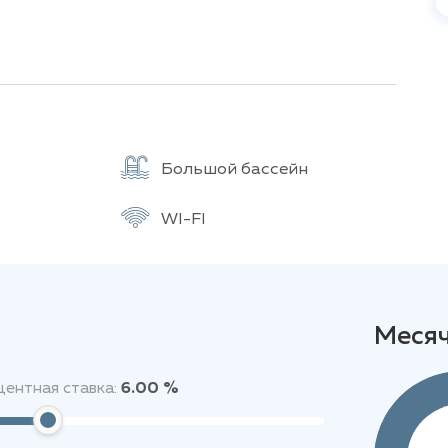
сторной террасой. Некоторые варианты
Большой бассейн
чечная, кладовая и комната для персонала.
кий спектр удобств для своих жителей,
WI-FI
, парковку, а также бесплатный Wi-Fi. Эти
а и безопасности, создавая уютную атмосферу
 Пхукета, с удобным доступом к основным
Меся
 с удобным доступом к основным транспортным
ены магазины, включая Villa Market, а также
ентная ставка:
6.00 %
рачечные, парикмахерские, рынки и
 10 минутах от центра Пхукета и в 5 минутах от