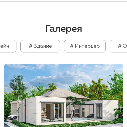
Галерея
сейн
# Здание
# Интерьер
# О