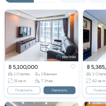
฿ 5,100,000
฿ 5,385
1 Спален
1 Ванных
2 Спал
51 кв м
7 Этаж
62 кв м
Позвонить
Написать
Позвон