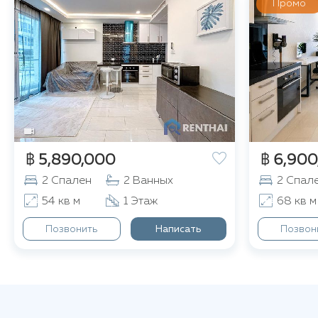
Промо
฿ 5,890,000
฿ 6,900
2 Спален
2 Ванных
2 Спал
54 кв м
1 Этаж
68 кв м
Позвонить
Написать
Позвон