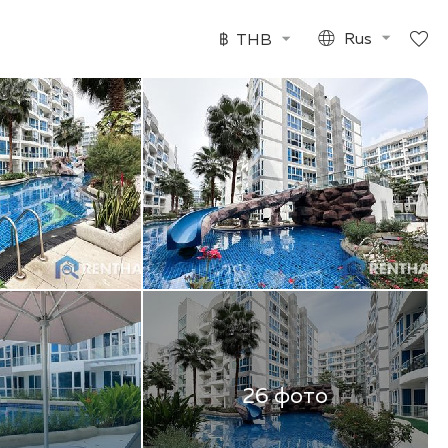
฿
THB
Rus
26 фото