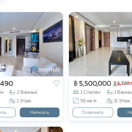
,490
฿ 5,500,000
฿ 6,720
ен
2 Ванных
1 Спален
1 Ванны
1 Этаж
56 кв м
8 Этаж
ить
Написать
Позвонить
Н