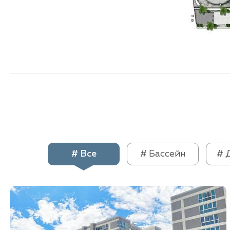
# Все
# Бассейн
# 