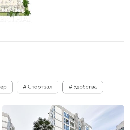
ьер
# Спортзал
# Удобства