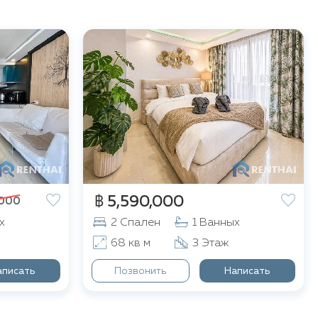
฿ 5,590,000
,000
х
2 Спален
1 Ванных
68 кв м
3 Этаж
аписать
Позвонить
Написать