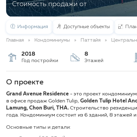
Стоимость продажи от
Информация
Доступные объекты
План
Главная
Кондоминиумы
Паттайя
Центральн
2018
8
Год постройки
Этажей
О проекте
Grand Avenue Residence
- это проект кондоминиу
в офисе продаж Golden Tulip,
Golden Tulip Hotel An
Lamung, Chon Buri, THA.
Строительство резиденци
года. Кондоминиум состоит из 6 зданий, 8 этажей и
Основные типы и детали: