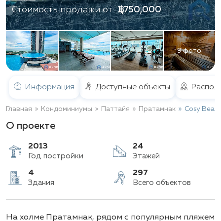
฿ 1,750,000
Стоимость продажи от
9 фото
Информация
Доступные объекты
Распол
Главная
Кондоминиумы
Паттайя
Пратамнак
Cosy Beach
О проекте
2013
24
Год постройки
Этажей
4
297
На холме Пратамнак, рядом с популярным пляжем