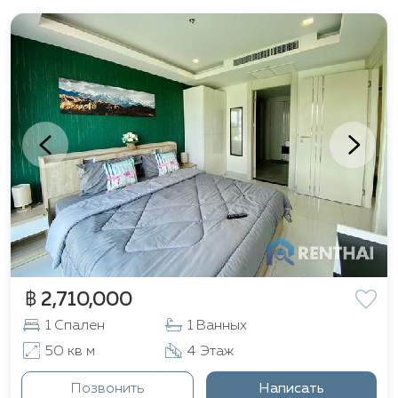
฿ 2,710,000
1 Спален
1 Ванных
50 кв м
4 Этаж
Позвонить
Написать