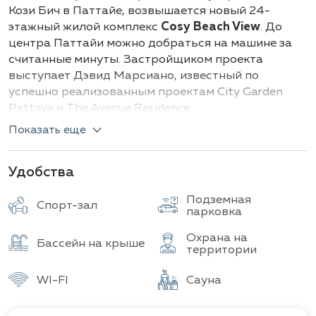
Здания
Всего объектов
Кози Бич в Паттайе, возвышается новый 24-
этажный жилой комплекс
Cosy Beach View
. До
центра Паттайи можно добраться на машине за
считанные минуты. Застройщиком проекта
выступает Дэвид Марсиано, известный по
успешно реализованным проектам City Garden
Pattaya и The Avenue Residence.
Показать еще
Cosy Beach View предлагает разнообразные
варианты проживания. Покупатели могут
выбрать студии, апартаменты с одной или двумя
Удобства
спальнями, квартиры с собственным садом и
Подземная
роскошные пентхаусы на верхних этажах – всего
Спорт-зал
парковка
более 20 различных планировок. Расположенный
всего в 200 метрах от берега, комплекс
Охрана на
Бассейн на крыше
обеспечивает прекрасный вид на море из всех
территории
апартаментов, начиная с третьего этажа.
WI-FI
Сауна
Жильцам предоставляется высокий уровень
сервиса и полный спектр услуг. Все квартиры