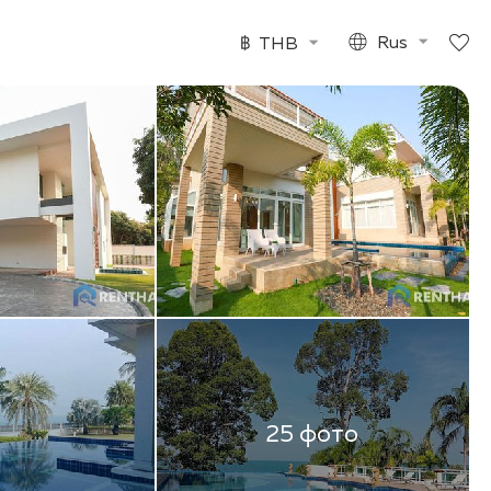
฿
THB
Rus
25 фото