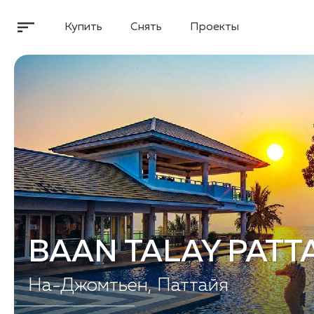
Купить
Снять
Проекты
BAAN TALAY PATT
На-Джомтьен, Паттайя