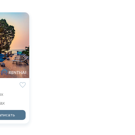
ых
ах
аписать