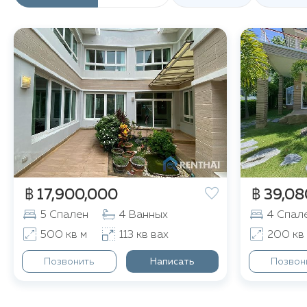
฿ 17,900,000
฿ 39,08
5 Спален
4 Ванных
4 Спал
500 кв м
113 кв вах
200 кв
Позвонить
Написать
Позвон