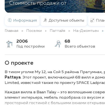
Стоимость продажи от
Информация
Доступные объекты
План
Главная
Поселки
Паттайя
На-Джомтьен
2006
68
Год постройки
Всего объектов
О проекте
В тихом уголке Му 12, на Сой 5 района Пратумнак
Pattaya
. Этот проект, включающий 68 вилл и дом
Limited, известной также по проекту SPACE Ladprao 
Каждая вилла в Baan Talay – это воплощение сов
элемент интерьера, мебель подобрана со вкусом и
просторной гостиной с большими окнами открывае