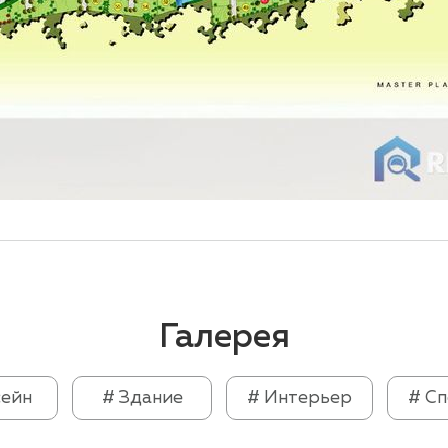
Галерея
сейн
# Здание
# Интерьер
# С