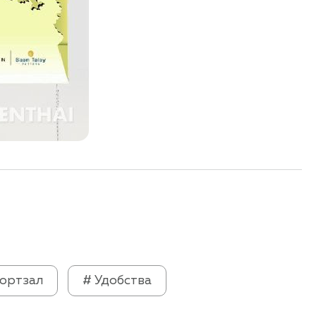
портзал
# Удобства