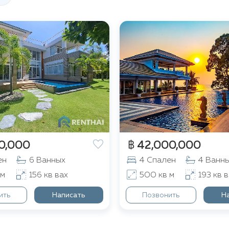
0,000
฿ 42,000,000
ен
6 Ванных
4 Спален
4 Ванн
 м
156 кв вах
500 кв м
193 кв в
ить
Написать
Позвонить
Н