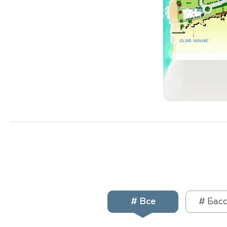
# Все
# Бас