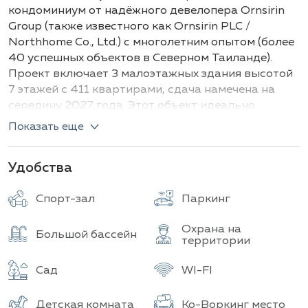
Здания
Всего объектов
кондоминиум от надёжного девелопера Ornsirin
Group (также известного как Ornsirin PLC /
Northhome Co., Ltd.) с многолетним опытом (более
40 успешных объектов в Северном Таиланде).
Проект включает 3 малоэтажных здания высотой
7 этажей с 411 квартирами, сдача намечена на
середину 2027 года. Этот объект идеально
подойдёт для инвесторов и ценителей
Показать еще
продуманного образа жизни.
В жилом комплексе предусмотрены различные
Удобства
варианты квартир, удовлетворяющие
потребности разных категорий жильцов. Среди
Спорт-зал
Паркинг
них представлены компактные
студии
площадью
25,6–26 м² и функциональные
однокомнатные
Охрана на
Большой бассейн
территории
апартаменты
размером от 31,5 до 34,6 м². Для
тех, кто нуждается в дополнительном
Сад
WI-FI
пространстве, доступны варианты
1 Bedroom
Plus
с зоной, подходящей для офиса или гостевой,
Детская комната
Ко-Воркинг место
площадью от 38,8 до 43 м². Просторные