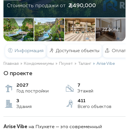
฿ 2,490,000
Стоимость продажи от
22 фото
Информация
Доступные объекты
Оплата
Главная
Кондоминиумы
Пхукет
Таланг
Arise Vibe
О проекте
2027
7
Год постройки
Этажей
3
411
Arise Vibe
на Пхукете — это современный