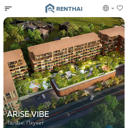
RENTHAI
ARISE VIBE
Таланг, Пхукет