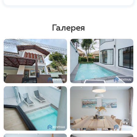
Немного дальше от жилого района расположены
известные достопримечательности. К ним
относятся гольф-клуб Siam Country Club,
популярный Muay Thai-стадион, Парк камней и
Галерея
крокодилов. Для семейного отдыха и любителей
природы здесь есть такие места, как Пантеон
Сатори — статуя Будды на горе Южная Паттайя,
Ботанический сад Нонг Нуч, мини-Сиам и
Санктуарий Истины. Все эти интересные места
находятся в пределах 15-25 минут на автомобиле.
Wanthip Village
представляет собой идеальное
место для семейного проживания, где царит
спокойствие и уют.