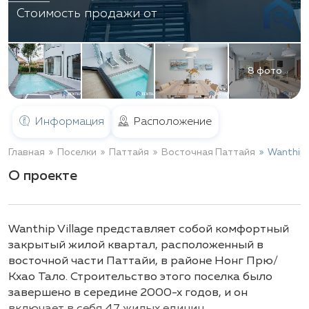
Стоимость продажи от
8 фото
Информация
Расположение
Главная
Поселки
Паттайя
Восточная Паттайя
Wanthip 
О проекте
Wanthip Village представляет собой комфортный
закрытый жилой квартал, расположенный в
восточной части Паттайи, в районе Нонг Прю/
Кхао Тало. Строительство этого поселка было
завершено в середине 2000-х годов, и он
включает в себя 47 жилых единиц.