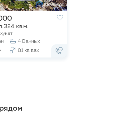
,000
. 324 кв.м.
хукет
ен
4 Ванных
м
81 кв вах
рядом