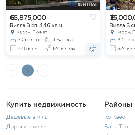
฿ 65,875,000
฿ 75,000
Вилла 3 сп. 446 кв.м.
Вилла 3 сп
Карон, Пхукет
Карон, П
3 Спален
4 Ванных
3 Спал
446 кв м
124 кв вах
324 кв 
1
Купить недвижимость
Районы 
Дешевые виллы
Ko Kaeo
Дорогие виллы
Банг Тао