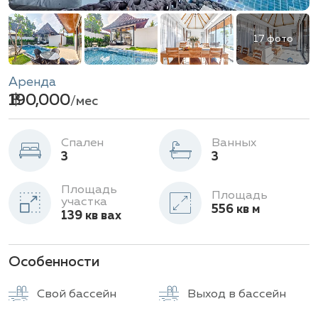
17 фото
Аренда
฿ 190,000
/ мес
Спален
Ванных
3
3
Площадь
Площадь
участка
556 кв м
139 кв вах
Особенности
Свой бассейн
Выход в бассейн