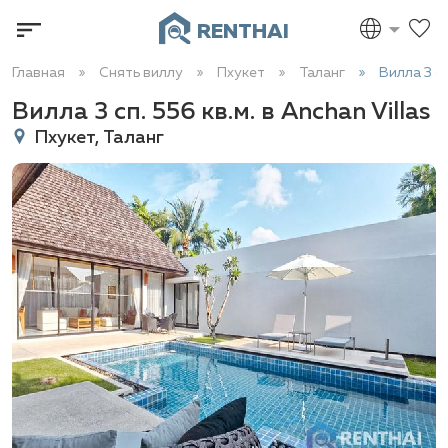
RENTHAI
Главная
Снять виллу
Пхукет
Таланг
Вилла 3 сп
Вилла 3 сп. 556 кв.м. в Anchan Villas
Пхукет, Таланг