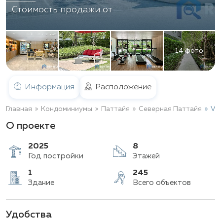
Стоимость продажи от
14 фото
Информация
Расположение
Главная
Кондоминиумы
Паттайя
Северная Паттайя
Vay
О проекте
2025
8
Год постройки
Этажей
Удобства
1
245