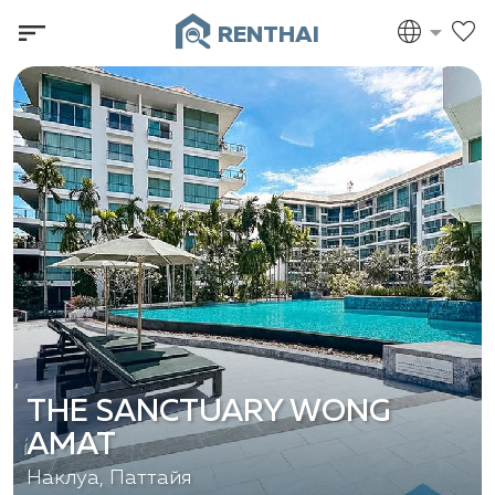
RENTHAI
THE SANCTUARY WONG
AMAT
Наклуа, Паттайя