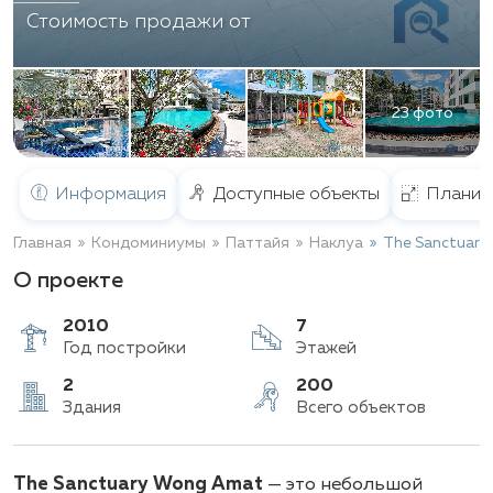
Стоимость продажи от
23 фото
Информация
Доступные объекты
Планир
Главная
Кондоминиумы
Паттайя
Наклуа
The Sanctuar
О проекте
2010
7
Год постройки
Этажей
2
200
The Sanctuary Wong Amat
— это небольшой