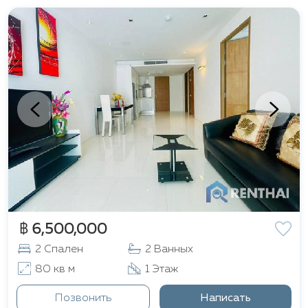
видеонаблюдения (CCTV) и доступом через
электронные ключ-карты. Все это делает
проживание здесь удобным и безопасным.
Недалеко расположены ключевые
достопримечательности северной части Паттайи.
Всего в паре минут пешком находится знаменитый
храм, известный как
Sanctuary of Truth
. Рядом
также расположен уютный и чистый
пляж Wong
Amat
, который идеально подходит для отдыха. В
окрестностях можно найти
ухоженные парки
,
множество кафе,
массажные салоны
и
рестораны
.
Всего за десять минут на транспорте вы
฿ 6,500,000
доберётесь до центра Паттайи, где находятся
2 Спален
2 Ванных
Central Festival
, оживлённая
Walking Street
,
пирс
Bali Hai
и множество других развлечений.
80 кв м
1 Этаж
Этот район отличается престижностью,
Позвонить
Написать