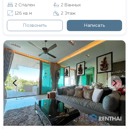
2 Спален
2 Ванных
126 кв м
2 Этаж
Позвонить
Написать