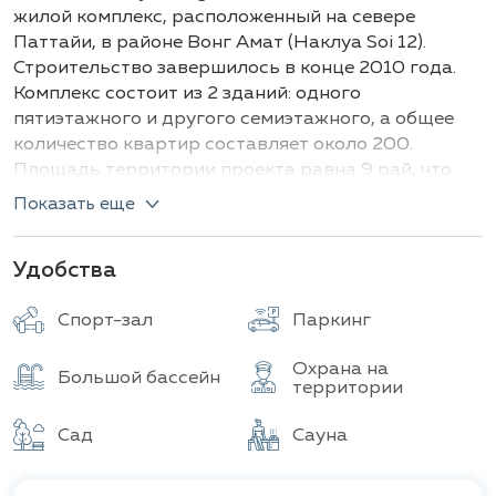
Здания
Всего объектов
жилой комплекс, расположенный на севере
Паттайи, в районе Вонг Амат (Наклуа Soi 12).
Строительство завершилось в конце 2010 года.
Комплекс состоит из 2 зданий: одного
пятиэтажного и другого семиэтажного, а общее
количество квартир составляет около 200.
Площадь территории проекта равна 9 рай, что
соответствует примерно 14 400 квадратным
Показать еще
метрам.
Разработчиком этого кондоминиума является
Удобства
компания
Daika Estate Co., Ltd.
, входящая в
состав Daika Group. Этот тайский девелопер
Спорт-зал
Паркинг
хорошо известен своими элитными проектами под
брендом «The Sanctuary», реализованными как в
Охрана на
Большой бассейн
территории
Паттайе, так и в Хуа Хине. Проект был удостоен
награды как лучший кондоминиум с правом
Сад
Сауна
собственности на пляже восточного побережья
Таиланда.