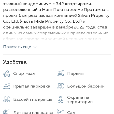
Здание
Всего объектов
этажный кондоминиум с 342 квартирами,
расположенный в Нонг Прю на холме Пратамнак;
проект был реализован компанией Silvan Property
Co., Ltd. (часть Mida Property Co., Ltd.) и
официально завершён в декабре 2022 года, став
одним из самых современных и привлекательных
образцов городской элитной недвижимости в
этом районе.
Показать еще
Типы и детали апартаментов:
Удобства
Студия
,
1 ванная комната
: 31 кв.м
1 спальня, 1 ванная комната
: 33 - 37 кв.м
Спорт-зал
Паркинг
2 спальни, 2 ванные комнаты
: 79 кв.м
Крытая парковка
Большой бассейн
Резиденция, расположенная на морском
побережье, отличается оригинальным
Охрана на
архитектурным решением, в котором акцент
Бассейн на крыше
территории
сделан на стильные и современные элементы для
создания атмосферы премиального комфорта.
Детская площадка
Сад