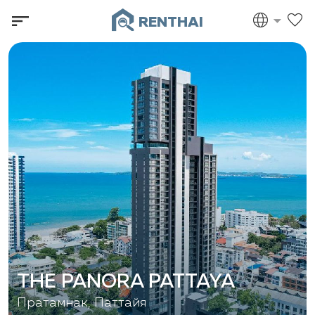
RENTHAI
THE PANORA PATTAYA
Пратамнак, Паттайя