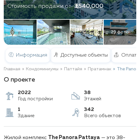
฿ 3,540,000
Стоимость продажи от
29 фото
Информация
Доступные объекты
Оплата
Главная
Кондоминиумы
Паттайя
Пратамнак
The Panora
О проекте
2022
38
Год постройки
Этажей
1
342
Жилой комплекс
The Panora Pattaya
— это 38-